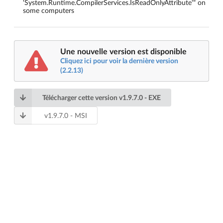
'System.Runtime.CompilerServices.IsReadOnlyAttribute'" on
some computers
Une nouvelle version est disponible
Cliquez ici pour voir la dernière version
(2.2.13)
Télécharger cette version
v
1.9.7.0
- EXE
v
1.9.7.0
- MSI