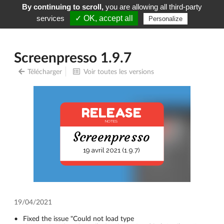
By continuing to scroll,
you are allowing all third-party
Screenpresso
Menu
services
✓ OK, accept all
Personalize
Screenpresso 1.9.7
Télécharger
Voir toutes les versions
RELEASE
NOTES
Screenpresso
19 avril 2021 (1.9.7)
19/04/2021
Fixed the issue "Could not load type