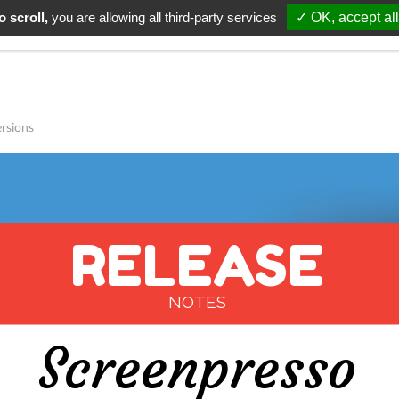
 scroll,
you are allowing all third-party services
✓ OK, accept all
alités
Télécharger
Support
Tarifs
Renouvellem
ersions
RELEASE
NOTES
Screenpresso