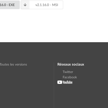
.16.0
- EXE
v
2.1.16.0
- MSI
Réseaux sociaux
Toutes les versions
Twitter
Facebook