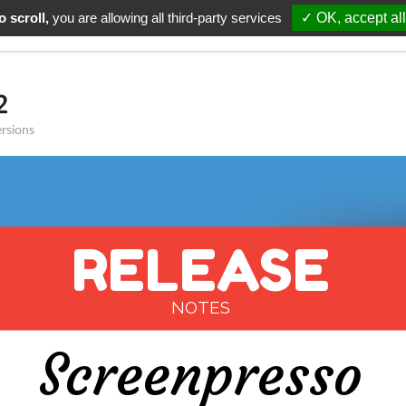
 scroll,
you are allowing all third-party services
✓ OK, accept all
alités
Télécharger
Support
Tarifs
Renouvellem
2
ersions
RELEASE
NOTES
Screenpresso